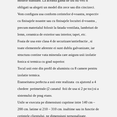
modele standard. La aceasta gama de usi nu veti fi
obligati sa alegeti un model din zece sau din cincizeci.
Vom configura usa conform cerintelor d-voastra, respectiv
cu finisajele noastre sau cu finisajele locuitei d-voastra ,
precum materialul folosit la fatada ventilata, lambriuri de
lemn, ceramica de exterior sau interior, tapet, etc.
Foaia de usa este clasa 4 de securizare/antiefractie , si
toate elementele aferente ei sunt dublu galvanizate, iar
structura contine vata minerala care asigura usii izolatie
fonica si termica cu grad superior.
Tocul usii este din profil de aluminiu cu 8 camere pentru
izolatie termica.
Etanseitatea perfecta a usii este realizata cu ajutorul a 4
chedere perimetrale (2 canatul foii de usa si 2 pe toc) si a
sistemului de prag etans.
Usile se executa pe dimensiuni cuprinse intre 140 cm –
200 cm. latime si 210 – 310 cm. inaltime sau in functie de
cerintele clientului, pe dimensiuni personalizate.